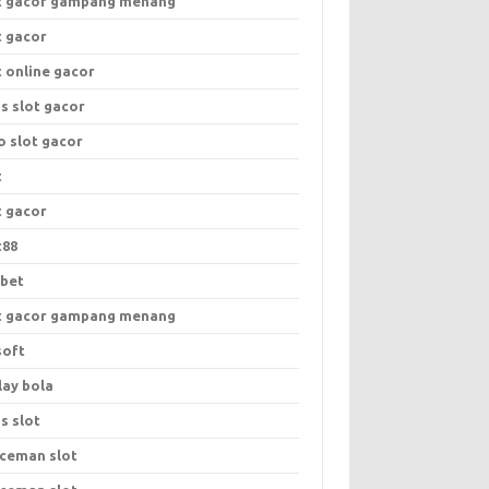
t gacor gampang menang
t gacor
t online gacor
us slot gacor
o slot gacor
t
t gacor
t88
bet
t gacor gampang menang
soft
lay bola
us slot
ceman slot