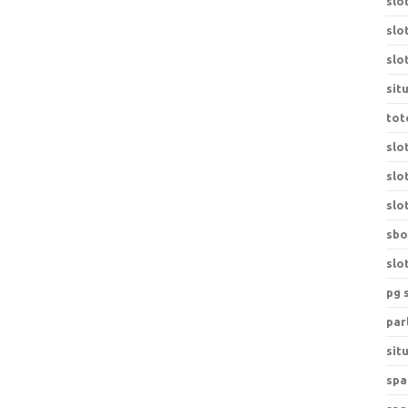
slo
slo
slo
sit
tot
slo
slo
slo
sbo
slo
pg 
par
sit
spa