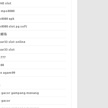
365 slot
k mpo8080
8080 apk
8080 slot pg soft
港赌场
uar33 slot online
uar33 slot
t777
t88
in agam99
t
t gacor gampang menang
t gacor