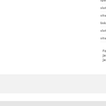
spa
slo
sit
lin
slo
sit
Fo
ja
ja