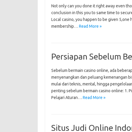
Not only can you done it right away even th
conclusion in this you to same time to secur
Local casino, you happen to be given 5,one 
membership…
Read More »
Persiapan Sebelum Be
Sebelum bermain casino online, ada beberap
menyenangkan dan peluang kemenangan bisa
mulai dari teknis, mental, hingga pengelola
penting sebelum bermain casino online: 1. Pi
Pelajari Aturan…
Read More »
Situs Judi Online Ind