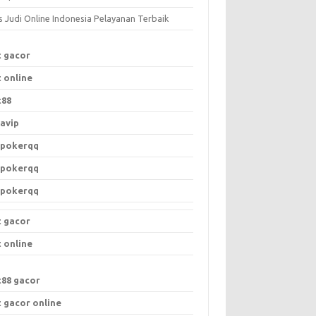
s Judi Online Indonesia Pelayanan Terbaik
t gacor
t online
t88
avip
bpokerqq
bpokerqq
bpokerqq
t gacor
t online
t88 gacor
t gacor online