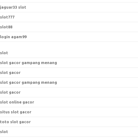
jaguar33 slot
slot777
slot88
login agam99
slot
slot gacor gampang menang
slot gacor
slot gacor gampang menang
slot gacor
slot online gacor
situs slot gacor
toto slot gacor
slot