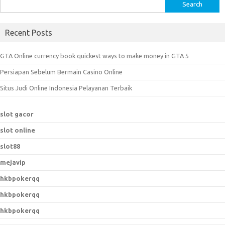
S
e
a
Recent Posts
r
c
GTA Online currency book quickest ways to make money in GTA 5
h
Persiapan Sebelum Bermain Casino Online
f
o
Situs Judi Online Indonesia Pelayanan Terbaik
r
:
slot gacor
slot online
slot88
mejavip
hkbpokerqq
hkbpokerqq
hkbpokerqq