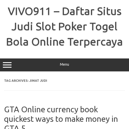
Skip
to
VIVO911 – Daftar Situs
content
Judi Slot Poker Togel
Bola Online Terpercaya
Menu
TAG ARCHIVES:
JIMAT JUDI
GTA Online currency book
quickest ways to make money in
GTA 5