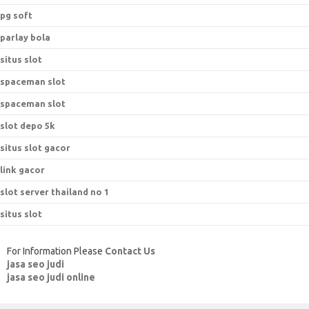
pg soft
parlay bola
situs slot
spaceman slot
spaceman slot
slot depo 5k
situs slot gacor
link gacor
slot server thailand no 1
situs slot
For Information Please
Contact Us
jasa seo judi
jasa seo judi online