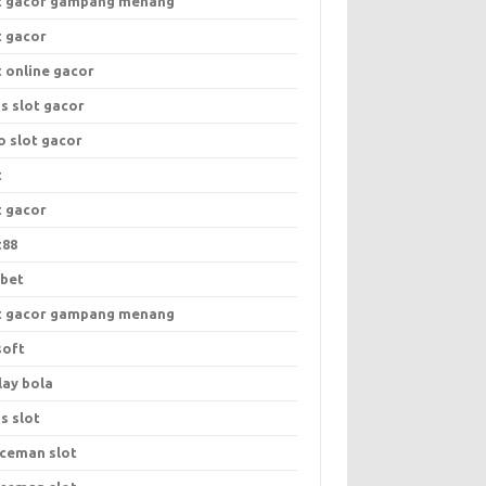
t gacor gampang menang
t gacor
t online gacor
us slot gacor
o slot gacor
t
t gacor
t88
bet
t gacor gampang menang
soft
lay bola
us slot
ceman slot