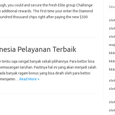
ough, you could and secure the fresh Elite group Challenge
Situ
e additional rewards. The first time your enter the Diamond
hundred thousand chips right after paying the new $500
slo
slo
slo
mej
onesia Pelayanan Terbaik
hk
 tentu saja sangat banyak sekali pilihannya. Para bettor bisa
hk
masangan taruhan. Pastinya hal ini yang akan menjadi salah
hk
da banyak ragam bonus yang bisa diraih oleh para bettor.
sa menjamin…
Read More »
slo
slo
s
lo
slo