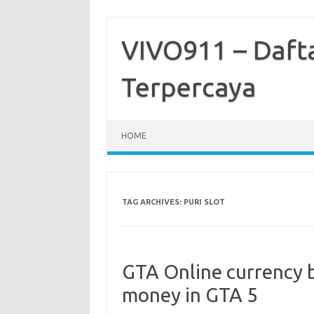
Skip
to
content
VIVO911 – Dafta
Terpercaya
HOME
TAG ARCHIVES:
PURI SLOT
GTA Online currency 
money in GTA 5