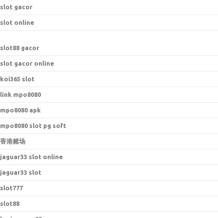
slot gacor
slot online
s
lot88 gacor
slot gacor online
koi365 slot
link mpo8080
mpo8080 apk
mpo8080 slot pg soft
香港赌场
jaguar33 slot online
jaguar33 slot
slot777
slot88