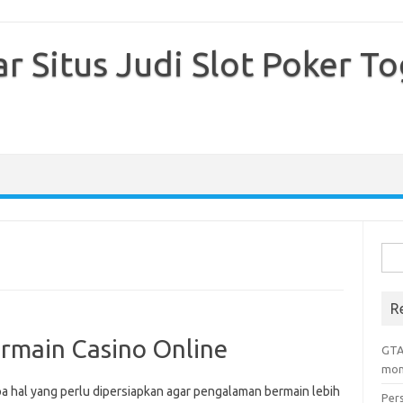
r Situs Judi Slot Poker To
Sea
for:
R
rmain Casino Online
GTA
mon
a hal yang perlu dipersiapkan agar pengalaman bermain lebih
Per