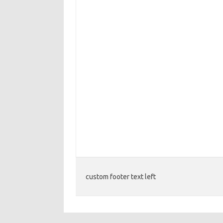
custom footer text left