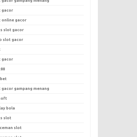
t gacor gampang menang
t gacor
t online gacor
us slot gacor
o slot gacor
t
t gacor
t88
bet
t gacor gampang menang
soft
lay bola
us slot
ceman slot