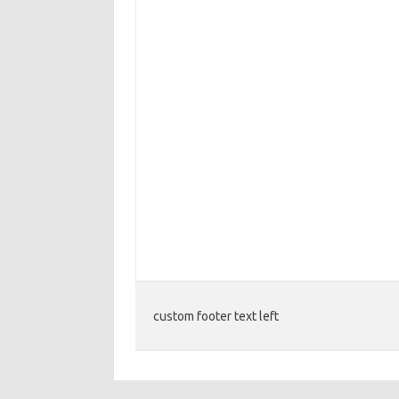
custom footer text left