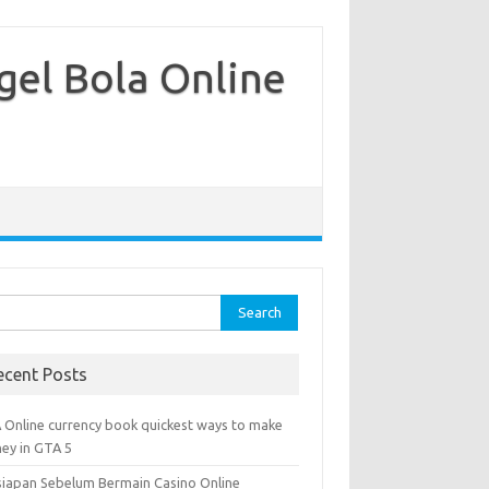
gel Bola Online
rch
ecent Posts
 Online currency book quickest ways to make
ey in GTA 5
siapan Sebelum Bermain Casino Online