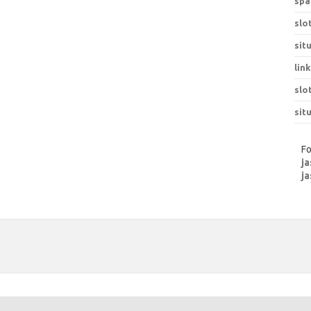
spa
slo
sit
lin
slo
sit
Fo
ja
ja