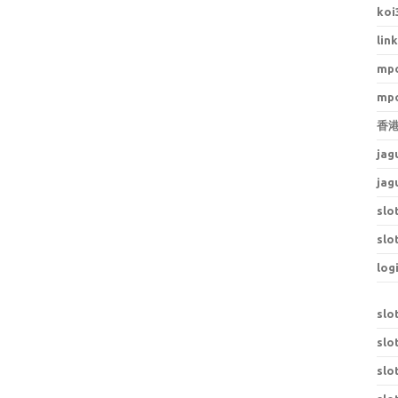
koi
lin
mpo
mpo
香
jag
jag
slo
slo
log
slo
slo
slo