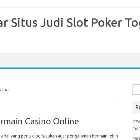
r Situs Judi Slot Poker To
Sea
NLINE
for:
R
rmain Casino Online
GTA
mon
a hal yang perlu dipersiapkan agar pengalaman bermain lebih
Per