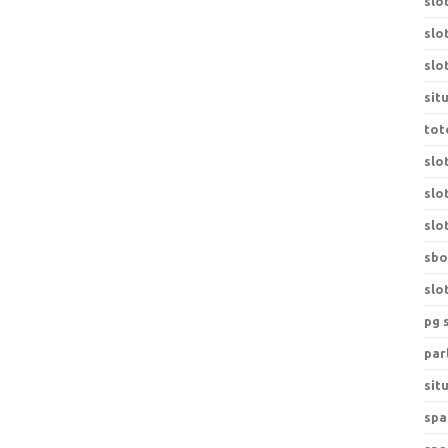
slo
slo
slo
sit
tot
slo
slo
slo
sbo
slo
pg 
par
sit
spa