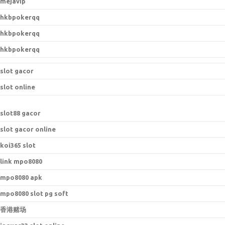
mejavip
hkbpokerqq
hkbpokerqq
hkbpokerqq
slot gacor
slot online
s
lot88 gacor
slot gacor online
koi365 slot
link mpo8080
mpo8080 apk
mpo8080 slot pg soft
香港赌场