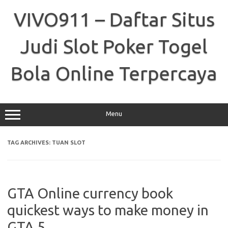
Skip
to
VIVO911 – Daftar Situs
content
Judi Slot Poker Togel
Bola Online Terpercaya
Menu
TAG ARCHIVES:
TUAN SLOT
GTA Online currency book
quickest ways to make money in
GTA 5