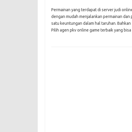
Permainan yang terdapat di server judi online
dengan mudah menjalankan permainan dan pe
satu keuntungan dalam hal taruhan. Bahkan a
Pilih agen pkv online game terbaik yang bi