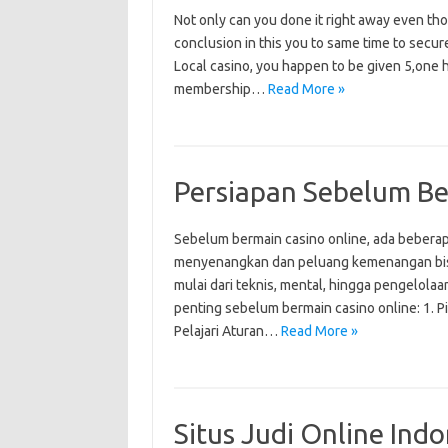
Not only can you done it right away even th
conclusion in this you to same time to secur
Local casino, you happen to be given 5,one 
membership…
Read More »
Persiapan Sebelum Be
Sebelum bermain casino online, ada beberap
menyenangkan dan peluang kemenangan bisa
mulai dari teknis, mental, hingga pengelola
penting sebelum bermain casino online: 1. Pi
Pelajari Aturan…
Read More »
Situs Judi Online Ind