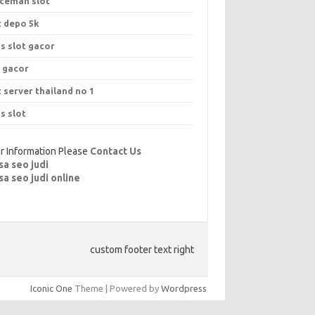
ceman slot
t depo 5k
us slot gacor
k gacor
t server thailand no 1
us slot
r Information Please
Contact Us
sa seo judi
sa seo judi online
custom footer text right
Iconic One
Theme | Powered by
Wordpress