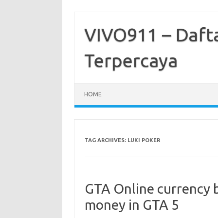
Skip
to
content
VIVO911 – Dafta
Terpercaya
HOME
TAG ARCHIVES:
LUKI POKER
GTA Online currency 
money in GTA 5