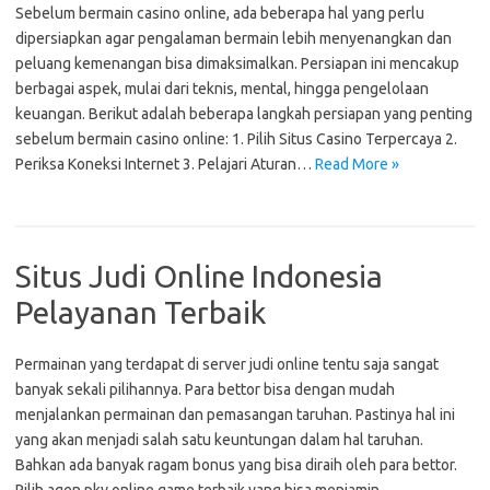
Sebelum bermain casino online, ada beberapa hal yang perlu
dipersiapkan agar pengalaman bermain lebih menyenangkan dan
peluang kemenangan bisa dimaksimalkan. Persiapan ini mencakup
berbagai aspek, mulai dari teknis, mental, hingga pengelolaan
keuangan. Berikut adalah beberapa langkah persiapan yang penting
sebelum bermain casino online: 1. Pilih Situs Casino Terpercaya 2.
Periksa Koneksi Internet 3. Pelajari Aturan…
Read More »
Situs Judi Online Indonesia
Pelayanan Terbaik
Permainan yang terdapat di server judi online tentu saja sangat
banyak sekali pilihannya. Para bettor bisa dengan mudah
menjalankan permainan dan pemasangan taruhan. Pastinya hal ini
yang akan menjadi salah satu keuntungan dalam hal taruhan.
Bahkan ada banyak ragam bonus yang bisa diraih oleh para bettor.