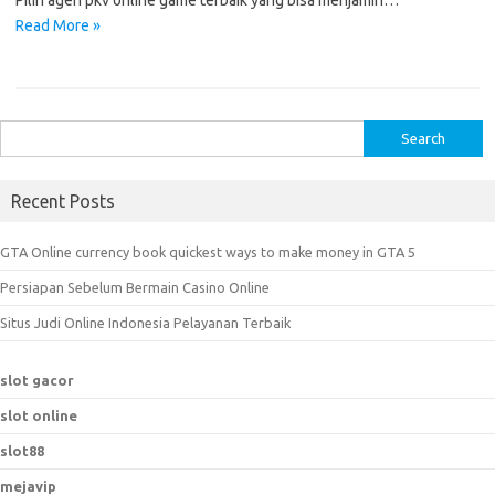
Pilih agen pkv online game terbaik yang bisa menjamin…
Read More »
S
e
a
Recent Posts
r
c
GTA Online currency book quickest ways to make money in GTA 5
h
Persiapan Sebelum Bermain Casino Online
f
o
Situs Judi Online Indonesia Pelayanan Terbaik
r
:
slot gacor
slot online
slot88
mejavip