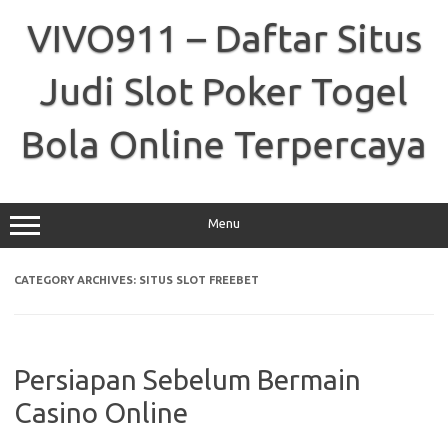
Skip
to
VIVO911 – Daftar Situs
content
Judi Slot Poker Togel
Bola Online Terpercaya
Menu
CATEGORY ARCHIVES:
SITUS SLOT FREEBET
Persiapan Sebelum Bermain
Casino Online