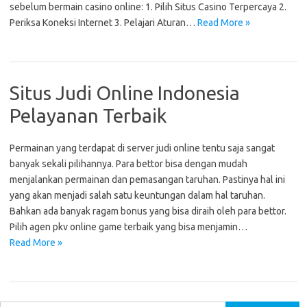
sebelum bermain casino online: 1. Pilih Situs Casino Terpercaya 2.
Periksa Koneksi Internet 3. Pelajari Aturan…
Read More »
Situs Judi Online Indonesia
Pelayanan Terbaik
Permainan yang terdapat di server judi online tentu saja sangat
banyak sekali pilihannya. Para bettor bisa dengan mudah
menjalankan permainan dan pemasangan taruhan. Pastinya hal ini
yang akan menjadi salah satu keuntungan dalam hal taruhan.
Bahkan ada banyak ragam bonus yang bisa diraih oleh para bettor.
Pilih agen pkv online game terbaik yang bisa menjamin…
Read More »