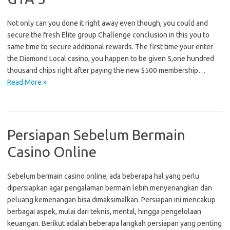
Not only can you done it right away even though, you could and
secure the fresh Elite group Challenge conclusion in this you to
same time to secure additional rewards. The first time your enter
the Diamond Local casino, you happen to be given 5,one hundred
thousand chips right after paying the new $500 membership…
Read More »
Persiapan Sebelum Bermain
Casino Online
Sebelum bermain casino online, ada beberapa hal yang perlu
dipersiapkan agar pengalaman bermain lebih menyenangkan dan
peluang kemenangan bisa dimaksimalkan. Persiapan ini mencakup
berbagai aspek, mulai dari teknis, mental, hingga pengelolaan
keuangan. Berikut adalah beberapa langkah persiapan yang penting