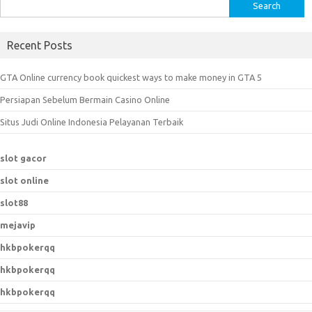
S
e
a
Recent Posts
r
c
GTA Online currency book quickest ways to make money in GTA 5
h
Persiapan Sebelum Bermain Casino Online
f
o
Situs Judi Online Indonesia Pelayanan Terbaik
r
:
slot gacor
slot online
slot88
mejavip
hkbpokerqq
hkbpokerqq
hkbpokerqq