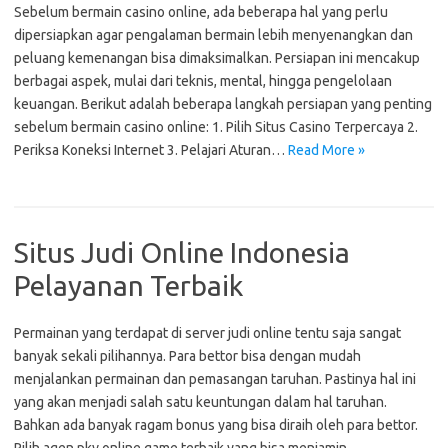
Sebelum bermain casino online, ada beberapa hal yang perlu
dipersiapkan agar pengalaman bermain lebih menyenangkan dan
peluang kemenangan bisa dimaksimalkan. Persiapan ini mencakup
berbagai aspek, mulai dari teknis, mental, hingga pengelolaan
keuangan. Berikut adalah beberapa langkah persiapan yang penting
sebelum bermain casino online: 1. Pilih Situs Casino Terpercaya 2.
Periksa Koneksi Internet 3. Pelajari Aturan…
Read More »
Situs Judi Online Indonesia
Pelayanan Terbaik
Permainan yang terdapat di server judi online tentu saja sangat
banyak sekali pilihannya. Para bettor bisa dengan mudah
menjalankan permainan dan pemasangan taruhan. Pastinya hal ini
yang akan menjadi salah satu keuntungan dalam hal taruhan.
Bahkan ada banyak ragam bonus yang bisa diraih oleh para bettor.