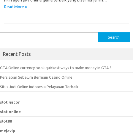
Pilih agen pkv online game terbaik yang bisa menjamin…
Read More »
S
e
a
Recent Posts
r
c
GTA Online currency book quickest ways to make money in GTA 5
h
Persiapan Sebelum Bermain Casino Online
f
o
Situs Judi Online Indonesia Pelayanan Terbaik
r
:
slot gacor
slot online
slot88
mejavip