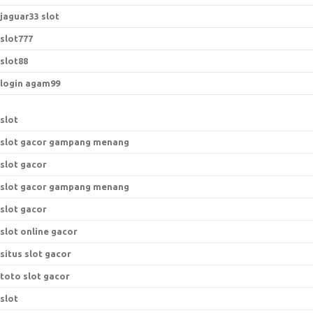
jaguar33 slot
slot777
slot88
login agam99
slot
slot gacor gampang menang
slot gacor
slot gacor gampang menang
slot gacor
slot online gacor
situs slot gacor
toto slot gacor
slot