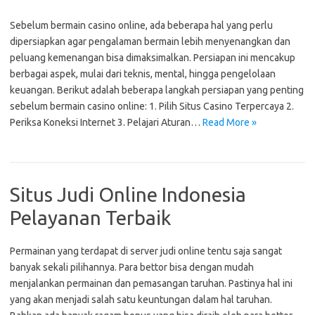
Sebelum bermain casino online, ada beberapa hal yang perlu
dipersiapkan agar pengalaman bermain lebih menyenangkan dan
peluang kemenangan bisa dimaksimalkan. Persiapan ini mencakup
berbagai aspek, mulai dari teknis, mental, hingga pengelolaan
keuangan. Berikut adalah beberapa langkah persiapan yang penting
sebelum bermain casino online: 1. Pilih Situs Casino Terpercaya 2.
Periksa Koneksi Internet 3. Pelajari Aturan…
Read More »
Situs Judi Online Indonesia
Pelayanan Terbaik
Permainan yang terdapat di server judi online tentu saja sangat
banyak sekali pilihannya. Para bettor bisa dengan mudah
menjalankan permainan dan pemasangan taruhan. Pastinya hal ini
yang akan menjadi salah satu keuntungan dalam hal taruhan.