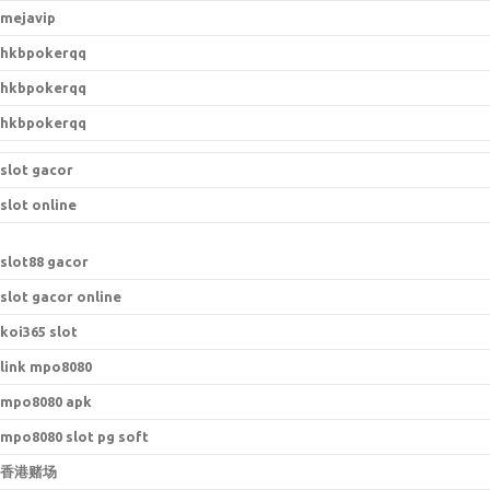
mejavip
hkbpokerqq
hkbpokerqq
hkbpokerqq
slot gacor
slot online
s
lot88 gacor
slot gacor online
koi365 slot
link mpo8080
mpo8080 apk
mpo8080 slot pg soft
香港赌场