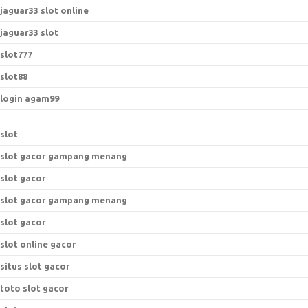
jaguar33 slot online
jaguar33 slot
slot777
slot88
login agam99
slot
slot gacor gampang menang
slot gacor
slot gacor gampang menang
slot gacor
slot online gacor
situs slot gacor
toto slot gacor