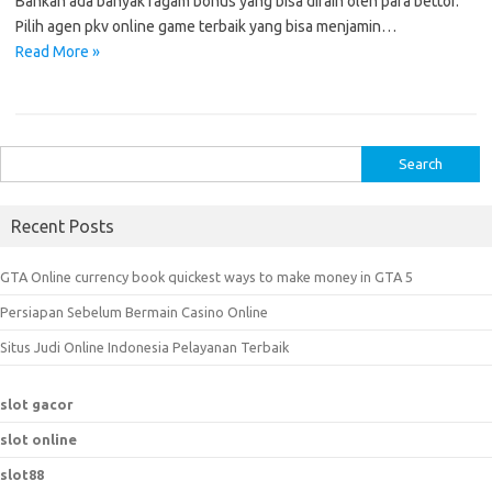
Bahkan ada banyak ragam bonus yang bisa diraih oleh para bettor.
Pilih agen pkv online game terbaik yang bisa menjamin…
Read More »
S
e
a
Recent Posts
r
c
GTA Online currency book quickest ways to make money in GTA 5
h
Persiapan Sebelum Bermain Casino Online
f
o
Situs Judi Online Indonesia Pelayanan Terbaik
r
:
slot gacor
slot online
slot88