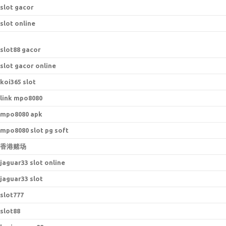
slot gacor
slot online
s
lot88 gacor
slot gacor online
koi365 slot
link mpo8080
mpo8080 apk
mpo8080 slot pg soft
香港赌场
jaguar33 slot online
jaguar33 slot
slot777
slot88