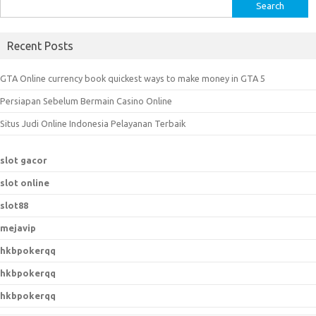
S
e
a
Recent Posts
r
c
GTA Online currency book quickest ways to make money in GTA 5
h
Persiapan Sebelum Bermain Casino Online
f
o
Situs Judi Online Indonesia Pelayanan Terbaik
r
:
slot gacor
slot online
slot88
mejavip
hkbpokerqq
hkbpokerqq
hkbpokerqq