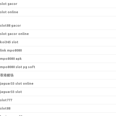
slot gacor
slot online
s
lot88 gacor
slot gacor online
koi365 slot
link mpo8080
mpo8080 apk
mpo8080 slot pg soft
香港赌场
jaguar33 slot online
jaguar33 slot
slot777
slot88