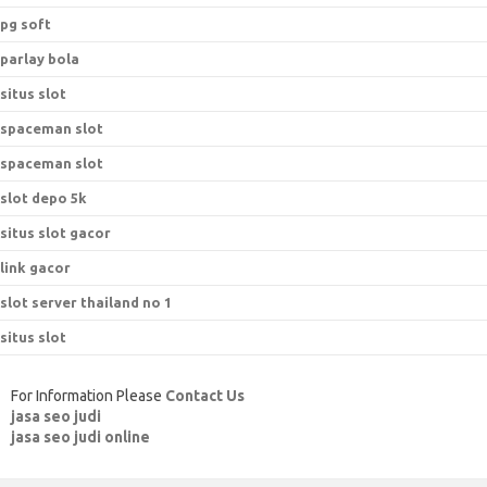
pg soft
parlay bola
situs slot
spaceman slot
spaceman slot
slot depo 5k
situs slot gacor
link gacor
slot server thailand no 1
situs slot
For Information Please
Contact Us
jasa seo judi
jasa seo judi online