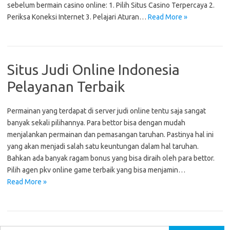
sebelum bermain casino online: 1. Pilih Situs Casino Terpercaya 2.
Periksa Koneksi Internet 3. Pelajari Aturan…
Read More »
Situs Judi Online Indonesia
Pelayanan Terbaik
Permainan yang terdapat di server judi online tentu saja sangat
banyak sekali pilihannya. Para bettor bisa dengan mudah
menjalankan permainan dan pemasangan taruhan. Pastinya hal ini
yang akan menjadi salah satu keuntungan dalam hal taruhan.
Bahkan ada banyak ragam bonus yang bisa diraih oleh para bettor.
Pilih agen pkv online game terbaik yang bisa menjamin…
Read More »