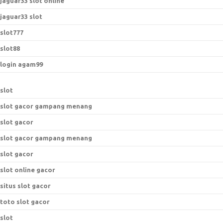
jaguar33 slot online
jaguar33 slot
slot777
slot88
login agam99
slot
slot gacor gampang menang
slot gacor
slot gacor gampang menang
slot gacor
slot online gacor
situs slot gacor
toto slot gacor
slot