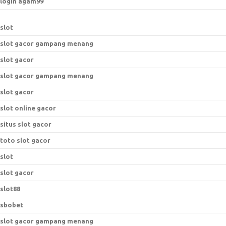
login agam99
slot
slot gacor gampang menang
slot gacor
slot gacor gampang menang
slot gacor
slot online gacor
situs slot gacor
toto slot gacor
slot
slot gacor
slot88
sbobet
slot gacor gampang menang