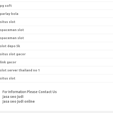
pg soft
parlay bola
situs slot
spaceman slot
spaceman slot
slot depo 5k
situs slot gacor
link gacor
slot server thailand no 1
situs slot
For Information Please
Contact Us
jasa seo judi
jasa seo judi online