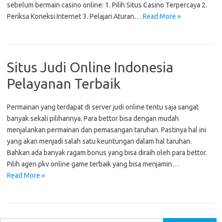
sebelum bermain casino online: 1. Pilih Situs Casino Terpercaya 2.
Periksa Koneksi Internet 3. Pelajari Aturan…
Read More »
Situs Judi Online Indonesia
Pelayanan Terbaik
Permainan yang terdapat di server judi online tentu saja sangat
banyak sekali pilihannya. Para bettor bisa dengan mudah
menjalankan permainan dan pemasangan taruhan. Pastinya hal ini
yang akan menjadi salah satu keuntungan dalam hal taruhan.
Bahkan ada banyak ragam bonus yang bisa diraih oleh para bettor.
Pilih agen pkv online game terbaik yang bisa menjamin…
Read More »