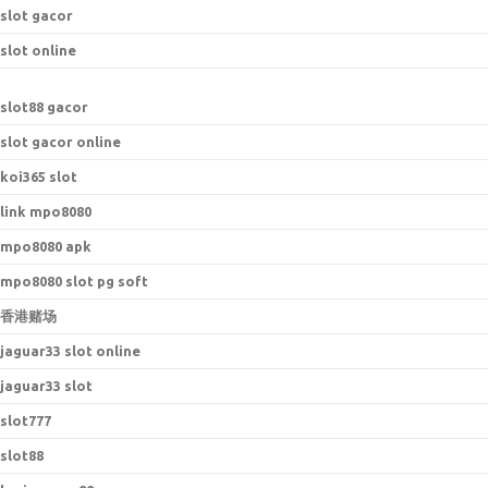
slot gacor
slot online
s
lot88 gacor
slot gacor online
koi365 slot
link mpo8080
mpo8080 apk
mpo8080 slot pg soft
香港赌场
jaguar33 slot online
jaguar33 slot
slot777
slot88