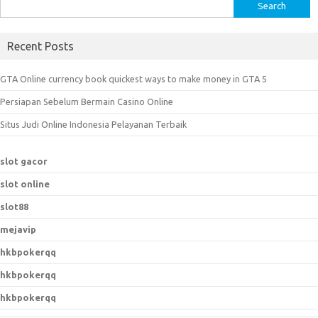
S
e
a
Recent Posts
r
c
GTA Online currency book quickest ways to make money in GTA 5
h
Persiapan Sebelum Bermain Casino Online
f
o
Situs Judi Online Indonesia Pelayanan Terbaik
r
:
slot gacor
slot online
slot88
mejavip
hkbpokerqq
hkbpokerqq
hkbpokerqq