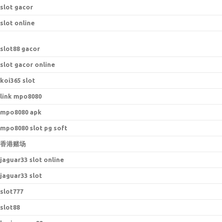
slot gacor
slot online
s
lot88 gacor
slot gacor online
koi365 slot
link mpo8080
mpo8080 apk
mpo8080 slot pg soft
香港赌场
jaguar33 slot online
jaguar33 slot
slot777
slot88