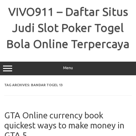
Skip
to
VIVO911 – Daftar Situs
content
Judi Slot Poker Togel
Bola Online Terpercaya
Menu
TAG ARCHIVES:
BANDAR TOGEL 13
GTA Online currency book
quickest ways to make money in
GTA 5