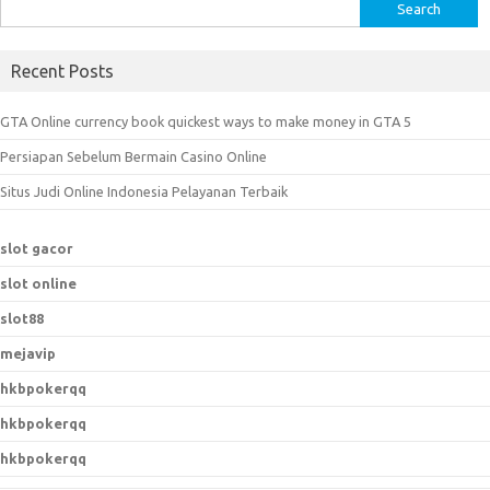
S
e
a
Recent Posts
r
c
GTA Online currency book quickest ways to make money in GTA 5
h
Persiapan Sebelum Bermain Casino Online
f
o
Situs Judi Online Indonesia Pelayanan Terbaik
r
:
slot gacor
slot online
slot88
mejavip
hkbpokerqq
hkbpokerqq
hkbpokerqq