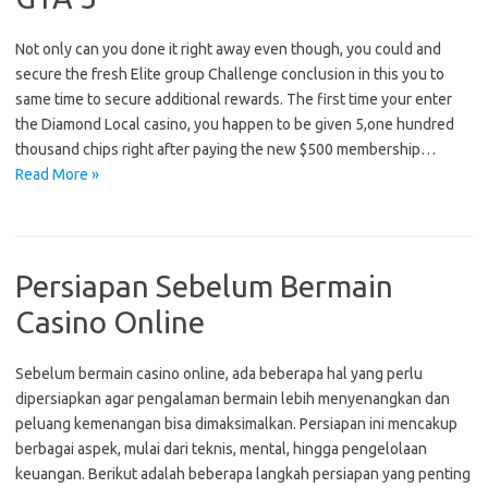
Not only can you done it right away even though, you could and
secure the fresh Elite group Challenge conclusion in this you to
same time to secure additional rewards. The first time your enter
the Diamond Local casino, you happen to be given 5,one hundred
thousand chips right after paying the new $500 membership…
Read More »
Persiapan Sebelum Bermain
Casino Online
Sebelum bermain casino online, ada beberapa hal yang perlu
dipersiapkan agar pengalaman bermain lebih menyenangkan dan
peluang kemenangan bisa dimaksimalkan. Persiapan ini mencakup
berbagai aspek, mulai dari teknis, mental, hingga pengelolaan
keuangan. Berikut adalah beberapa langkah persiapan yang penting