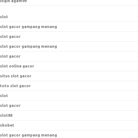
login agam99
slot
slot gacor gampang menang
slot gacor
slot gacor gampang menang
slot gacor
slot online gacor
situs slot gacor
toto slot gacor
slot
slot gacor
slot88
sbobet
slot gacor gampang menang