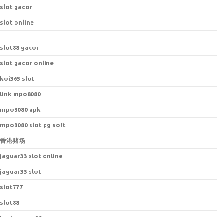
slot gacor
slot online
s
lot88 gacor
slot gacor online
koi365 slot
link mpo8080
mpo8080 apk
mpo8080 slot pg soft
香港赌场
jaguar33 slot online
jaguar33 slot
slot777
slot88