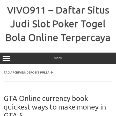
Skip
to
VIVO911 – Daftar Situs
content
Judi Slot Poker Togel
Bola Online Terpercaya
Menu
TAG ARCHIVES:
DEPOSIT PULSA 44
GTA Online currency book
quickest ways to make money in
GTA 5