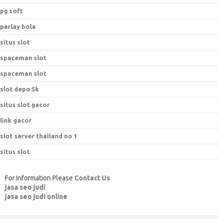
pg soft
parlay bola
situs slot
spaceman slot
spaceman slot
slot depo 5k
situs slot gacor
link gacor
slot server thailand no 1
situs slot
For Information Please
Contact Us
jasa seo judi
jasa seo judi online