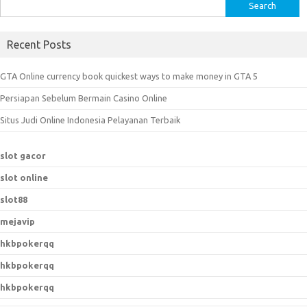
S
e
a
Recent Posts
r
c
GTA Online currency book quickest ways to make money in GTA 5
h
Persiapan Sebelum Bermain Casino Online
f
o
Situs Judi Online Indonesia Pelayanan Terbaik
r
:
slot gacor
slot online
slot88
mejavip
hkbpokerqq
hkbpokerqq
hkbpokerqq