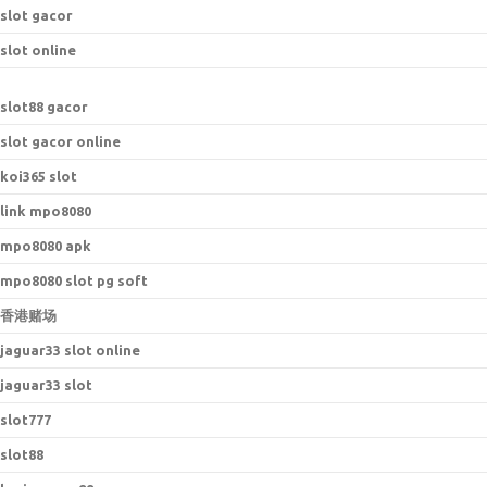
slot gacor
slot online
s
lot88 gacor
slot gacor online
koi365 slot
link mpo8080
mpo8080 apk
mpo8080 slot pg soft
香港赌场
jaguar33 slot online
jaguar33 slot
slot777
slot88