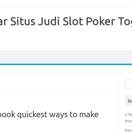
r Situs Judi Slot Poker To
Sea
for:
R
book quickest ways to make
GTA
mon
Per