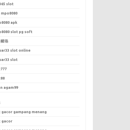
365 slot
k mpo8080
8080 apk
8080 slot pg soft
港赌场
uar33 slot online
uar33 slot
t777
t88
in agam99
t
t gacor gampang menang
t gacor