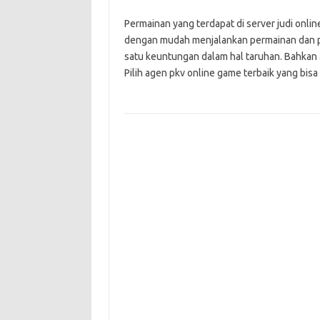
Permainan yang terdapat di server judi online
dengan mudah menjalankan permainan dan pe
satu keuntungan dalam hal taruhan. Bahkan a
Pilih agen pkv online game terbaik yang bi