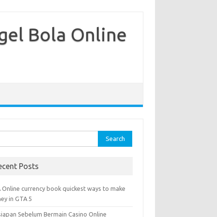
gel Bola Online
rch
ecent Posts
 Online currency book quickest ways to make
ey in GTA 5
siapan Sebelum Bermain Casino Online