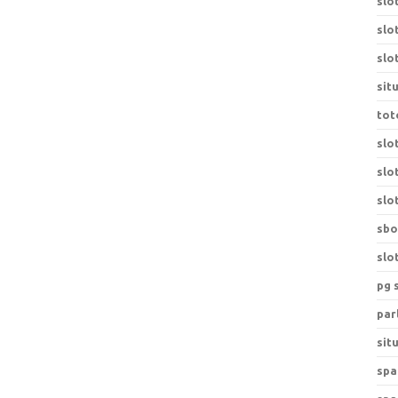
slo
slo
slo
sit
tot
slo
slo
slo
sbo
slo
pg 
par
sit
spa