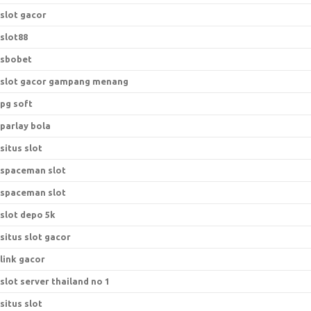
slot gacor
slot88
sbobet
slot gacor gampang menang
pg soft
parlay bola
situs slot
spaceman slot
spaceman slot
slot depo 5k
situs slot gacor
link gacor
slot server thailand no 1
situs slot