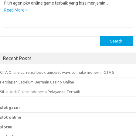
Pilih agen pkv online game terbaik yang bisa menjamin…
Read More »
S
e
a
Recent Posts
r
c
GTA Online currency book quickest ways to make money in GTA 5
h
Persiapan Sebelum Bermain Casino Online
f
o
Situs Judi Online Indonesia Pelayanan Terbaik
r
:
slot gacor
slot online
slot88