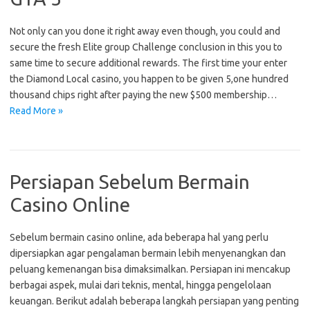
Not only can you done it right away even though, you could and
secure the fresh Elite group Challenge conclusion in this you to
same time to secure additional rewards. The first time your enter
the Diamond Local casino, you happen to be given 5,one hundred
thousand chips right after paying the new $500 membership…
Read More »
Persiapan Sebelum Bermain
Casino Online
Sebelum bermain casino online, ada beberapa hal yang perlu
dipersiapkan agar pengalaman bermain lebih menyenangkan dan
peluang kemenangan bisa dimaksimalkan. Persiapan ini mencakup
berbagai aspek, mulai dari teknis, mental, hingga pengelolaan
keuangan. Berikut adalah beberapa langkah persiapan yang penting