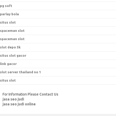
pg soft
parlay bola
situs slot
spaceman slot
spaceman slot
slot depo 5k
situs slot gacor
link gacor
slot server thailand no 1
situs slot
For Information Please
Contact Us
jasa seo judi
jasa seo judi online