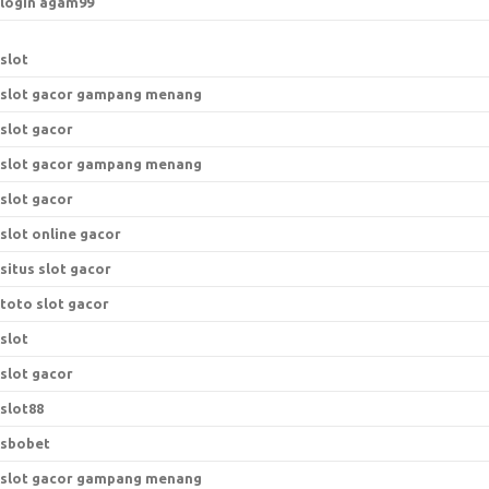
login agam99
slot
slot gacor gampang menang
slot gacor
slot gacor gampang menang
slot gacor
slot online gacor
situs slot gacor
toto slot gacor
slot
slot gacor
slot88
sbobet
slot gacor gampang menang