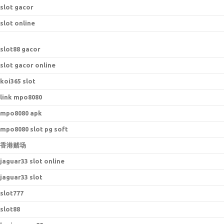
slot gacor
slot online
s
lot88 gacor
slot gacor online
koi365 slot
link mpo8080
mpo8080 apk
mpo8080 slot pg soft
香港赌场
jaguar33 slot online
jaguar33 slot
slot777
slot88