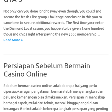
Not only can you done it right away even though, you could and
secure the fresh Elite group Challenge conclusion in this you to
same time to secure additional rewards. The first time your enter
the Diamond Local casino, you happen to be given 5,one hundred
thousand chips right after paying the new $500 membership…
Read More »
Persiapan Sebelum Bermain
Casino Online
Sebelum bermain casino online, ada beberapa hal yang perlu
dipersiapkan agar pengalaman bermain lebih menyenangkan dan
peluang kemenangan bisa dimaksimalkan. Persiapan ini mencakup
berbagai aspek, mulai dari teknis, mental, hingga pengelolaan
keuangan. Berikut adalah beberapa langkah persiapan yang penting