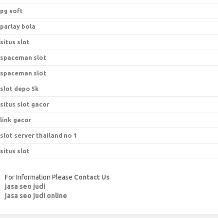
pg soft
parlay bola
situs slot
spaceman slot
spaceman slot
slot depo 5k
situs slot gacor
link gacor
slot server thailand no 1
situs slot
For Information Please
Contact Us
jasa seo judi
jasa seo judi online