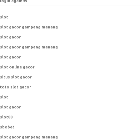
login agam99
slot
slot gacor gampang menang
slot gacor
slot gacor gampang menang
slot gacor
slot online gacor
situs slot gacor
toto slot gacor
slot
slot gacor
slot88
sbobet
slot gacor gampang menang