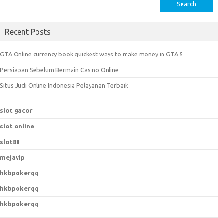
S
e
a
Recent Posts
r
c
GTA Online currency book quickest ways to make money in GTA 5
h
Persiapan Sebelum Bermain Casino Online
f
o
Situs Judi Online Indonesia Pelayanan Terbaik
r
:
slot gacor
slot online
slot88
mejavip
hkbpokerqq
hkbpokerqq
hkbpokerqq