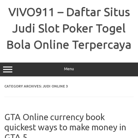
Skip
to
VIVO911 – Daftar Situs
content
Judi Slot Poker Togel
Bola Online Terpercaya
Menu
CATEGORY ARCHIVES:
JUDI ONLINE 3
GTA Online currency book
quickest ways to make money in
GTA 5