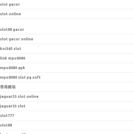
slot gacor
slot online
s
lot88 gacor
slot gacor online
koi365 slot
link mpo8080
mpo8080 apk
mpo8080 slot pg soft
香港赌场
jaguar33 slot online
jaguar33 slot
slot777
slot88