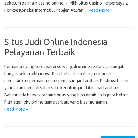
sebelum bermain casino online: 1. Pilih Situs Casino Terpercaya 2.
Periksa Koneksi Internet 3. Pelajari Aturan…
Read More »
Situs Judi Online Indonesia
Pelayanan Terbaik
Permainan yang terdapat di server judi online tentu saja sangat
banyak sekali pilihannya. Para bettor bisa dengan mudah
menjalankan permainan dan pemasangan taruhan. Pastinya hal ini
yang akan menjadi salah satu keuntungan dalam hal taruhan.
Bahkan ada banyak ragam bonus yang bisa diraih oleh para bettor.
Pilih agen pkv online game terbaik yang bisa menjamin…
Read More »