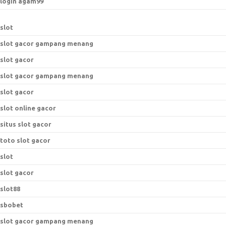
login agam99
slot
slot gacor gampang menang
slot gacor
slot gacor gampang menang
slot gacor
slot online gacor
situs slot gacor
toto slot gacor
slot
slot gacor
slot88
sbobet
slot gacor gampang menang