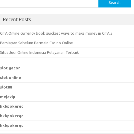
S
e
a
Recent Posts
r
c
GTA Online currency book quickest ways to make money in GTA 5
h
Persiapan Sebelum Bermain Casino Online
f
o
Situs Judi Online Indonesia Pelayanan Terbaik
r
:
slot gacor
slot online
slot88
mejavip
hkbpokerqq
hkbpokerqq
hkbpokerqq