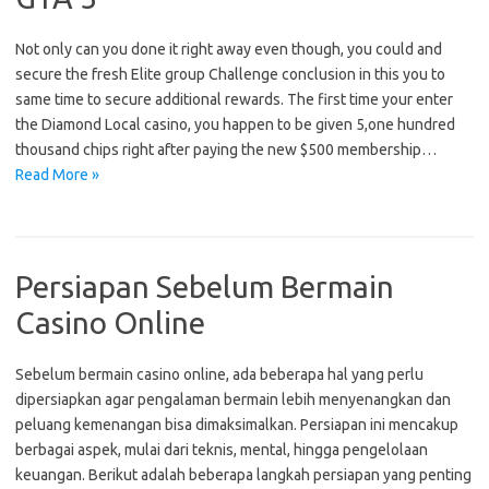
Not only can you done it right away even though, you could and
secure the fresh Elite group Challenge conclusion in this you to
same time to secure additional rewards. The first time your enter
the Diamond Local casino, you happen to be given 5,one hundred
thousand chips right after paying the new $500 membership…
Read More »
Persiapan Sebelum Bermain
Casino Online
Sebelum bermain casino online, ada beberapa hal yang perlu
dipersiapkan agar pengalaman bermain lebih menyenangkan dan
peluang kemenangan bisa dimaksimalkan. Persiapan ini mencakup
berbagai aspek, mulai dari teknis, mental, hingga pengelolaan
keuangan. Berikut adalah beberapa langkah persiapan yang penting