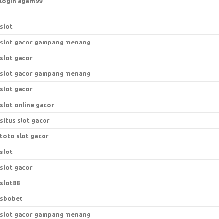
login agam99
slot
slot gacor gampang menang
slot gacor
slot gacor gampang menang
slot gacor
slot online gacor
situs slot gacor
toto slot gacor
slot
slot gacor
slot88
sbobet
slot gacor gampang menang