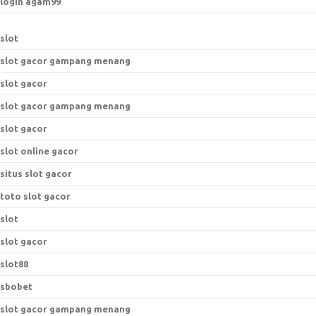
login agam99
slot
slot gacor gampang menang
slot gacor
slot gacor gampang menang
slot gacor
slot online gacor
situs slot gacor
toto slot gacor
slot
slot gacor
slot88
sbobet
slot gacor gampang menang