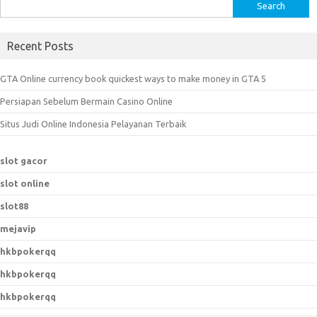
S
e
a
Recent Posts
r
c
GTA Online currency book quickest ways to make money in GTA 5
h
Persiapan Sebelum Bermain Casino Online
f
o
Situs Judi Online Indonesia Pelayanan Terbaik
r
:
slot gacor
slot online
slot88
mejavip
hkbpokerqq
hkbpokerqq
hkbpokerqq