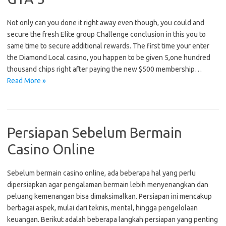
Not only can you done it right away even though, you could and
secure the fresh Elite group Challenge conclusion in this you to
same time to secure additional rewards. The first time your enter
the Diamond Local casino, you happen to be given 5,one hundred
thousand chips right after paying the new $500 membership…
Read More »
Persiapan Sebelum Bermain
Casino Online
Sebelum bermain casino online, ada beberapa hal yang perlu
dipersiapkan agar pengalaman bermain lebih menyenangkan dan
peluang kemenangan bisa dimaksimalkan. Persiapan ini mencakup
berbagai aspek, mulai dari teknis, mental, hingga pengelolaan
keuangan. Berikut adalah beberapa langkah persiapan yang penting