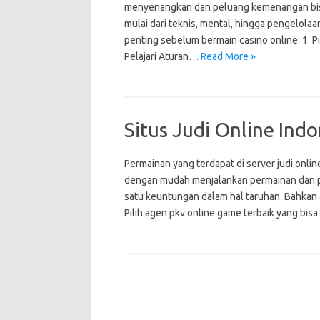
menyenangkan dan peluang kemenangan bisa
mulai dari teknis, mental, hingga pengelola
penting sebelum bermain casino online: 1. Pi
Pelajari Aturan…
Read More »
Situs Judi Online Ind
Permainan yang terdapat di server judi online
dengan mudah menjalankan permainan dan pe
satu keuntungan dalam hal taruhan. Bahkan a
Pilih agen pkv online game terbaik yang bi