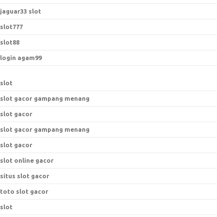
jaguar33 slot
slot777
slot88
login agam99
slot
slot gacor gampang menang
slot gacor
slot gacor gampang menang
slot gacor
slot online gacor
situs slot gacor
toto slot gacor
slot