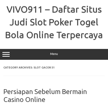
Skip
to
VIVO911 – Daftar Situs
content
Judi Slot Poker Togel
Bola Online Terpercaya
Menu
CATEGORY ARCHIVES:
SLOT GACOR 51
Persiapan Sebelum Bermain
Casino Online