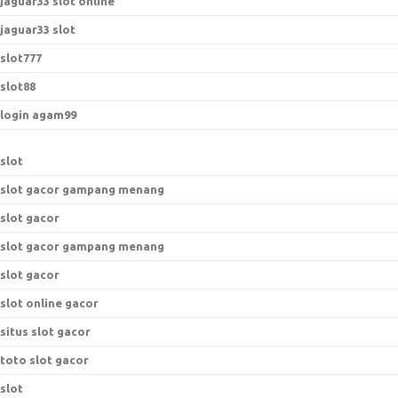
jaguar33 slot online
jaguar33 slot
slot777
slot88
login agam99
slot
slot gacor gampang menang
slot gacor
slot gacor gampang menang
slot gacor
slot online gacor
situs slot gacor
toto slot gacor
slot