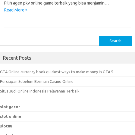
Pilih agen pkv online game terbaik yang bisa menjamin…
Read More »
S
e
a
Recent Posts
r
c
GTA Online currency book quickest ways to make money in GTA 5
h
Persiapan Sebelum Bermain Casino Online
f
o
Situs Judi Online Indonesia Pelayanan Terbaik
r
:
slot gacor
slot online
slot88