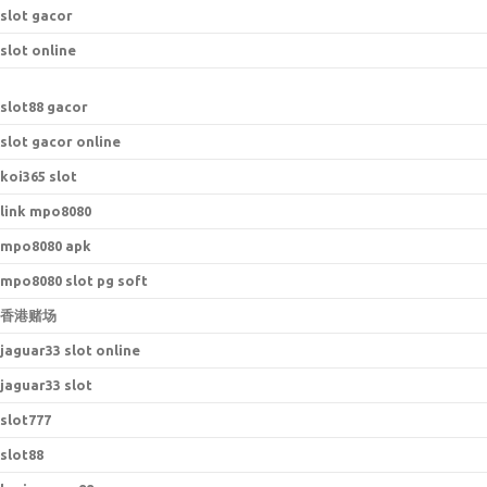
slot gacor
slot online
s
lot88 gacor
slot gacor online
koi365 slot
link mpo8080
mpo8080 apk
mpo8080 slot pg soft
香港赌场
jaguar33 slot online
jaguar33 slot
slot777
slot88