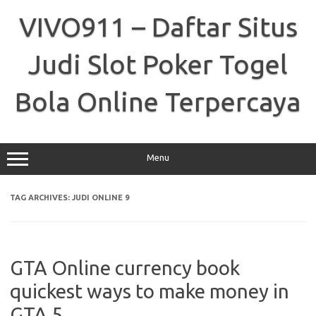
Skip
to
VIVO911 – Daftar Situs
content
Judi Slot Poker Togel
Bola Online Terpercaya
Menu
TAG ARCHIVES:
JUDI ONLINE 9
GTA Online currency book
quickest ways to make money in
GTA 5