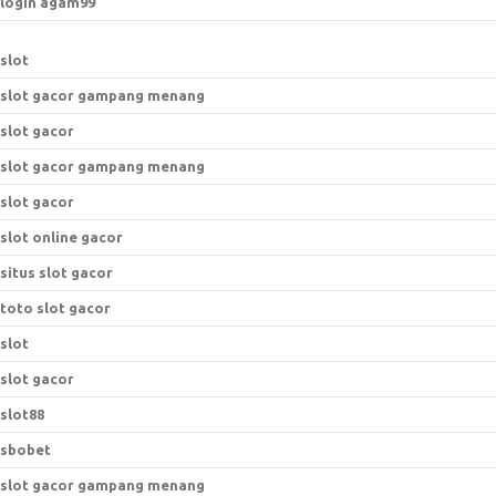
login agam99
slot
slot gacor gampang menang
slot gacor
slot gacor gampang menang
slot gacor
slot online gacor
situs slot gacor
toto slot gacor
slot
slot gacor
slot88
sbobet
slot gacor gampang menang