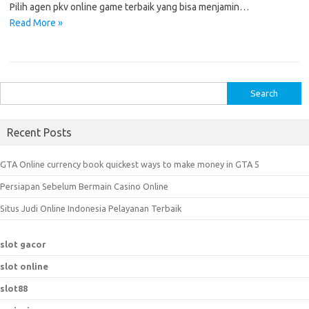
Pilih agen pkv online game terbaik yang bisa menjamin…
Read More »
S
e
a
Recent Posts
r
c
GTA Online currency book quickest ways to make money in GTA 5
h
Persiapan Sebelum Bermain Casino Online
f
o
Situs Judi Online Indonesia Pelayanan Terbaik
r
:
slot gacor
slot online
slot88