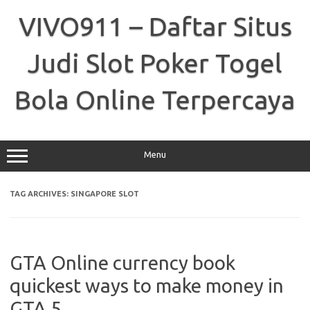
Skip
to
VIVO911 – Daftar Situs
content
Judi Slot Poker Togel
Bola Online Terpercaya
Menu
TAG ARCHIVES:
SINGAPORE SLOT
GTA Online currency book
quickest ways to make money in
GTA 5