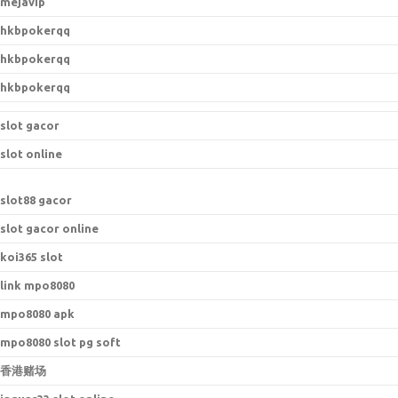
mejavip
hkbpokerqq
hkbpokerqq
hkbpokerqq
slot gacor
slot online
s
lot88 gacor
slot gacor online
koi365 slot
link mpo8080
mpo8080 apk
mpo8080 slot pg soft
香港赌场