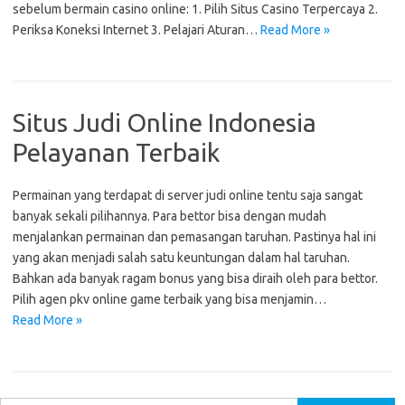
sebelum bermain casino online: 1. Pilih Situs Casino Terpercaya 2.
Periksa Koneksi Internet 3. Pelajari Aturan…
Read More »
Situs Judi Online Indonesia
Pelayanan Terbaik
Permainan yang terdapat di server judi online tentu saja sangat
banyak sekali pilihannya. Para bettor bisa dengan mudah
menjalankan permainan dan pemasangan taruhan. Pastinya hal ini
yang akan menjadi salah satu keuntungan dalam hal taruhan.
Bahkan ada banyak ragam bonus yang bisa diraih oleh para bettor.
Pilih agen pkv online game terbaik yang bisa menjamin…
Read More »