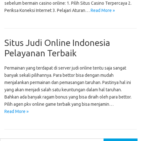
sebelum bermain casino online: 1. Pilih Situs Casino Terpercaya 2.
Periksa Koneksi Internet 3. Pelajari Aturan…
Read More »
Situs Judi Online Indonesia
Pelayanan Terbaik
Permainan yang terdapat di server judi online tentu saja sangat
banyak sekali pilihannya. Para bettor bisa dengan mudah
menjalankan permainan dan pemasangan taruhan. Pastinya hal ini
yang akan menjadi salah satu keuntungan dalam hal taruhan.
Bahkan ada banyak ragam bonus yang bisa diraih oleh para bettor.
Pilih agen pkv online game terbaik yang bisa menjamin…
Read More »