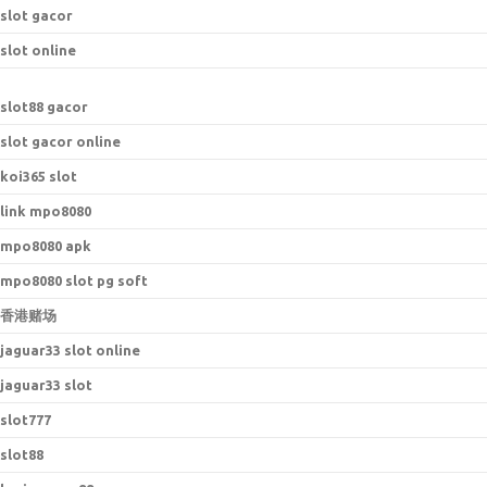
slot gacor
slot online
s
lot88 gacor
slot gacor online
koi365 slot
link mpo8080
mpo8080 apk
mpo8080 slot pg soft
香港赌场
jaguar33 slot online
jaguar33 slot
slot777
slot88