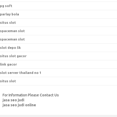
pg soft
parlay bola
situs slot
spaceman slot
spaceman slot
slot depo 5k
situs slot gacor
link gacor
slot server thailand no 1
situs slot
For Information Please
Contact Us
jasa seo judi
jasa seo judi online