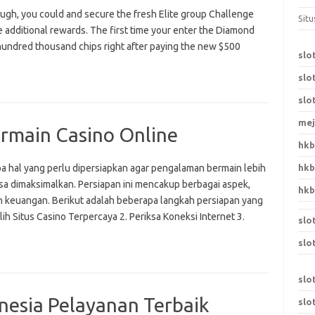
ough, you could and secure the fresh Elite group Challenge
Situ
e additional rewards. The first time your enter the Diamond
hundred thousand chips right after paying the new $500
slo
slo
slo
mej
rmain Casino Online
hk
a hal yang perlu dipersiapkan agar pengalaman bermain lebih
hk
 dimaksimalkan. Persiapan ini mencakup berbagai aspek,
hk
an keuangan. Berikut adalah beberapa langkah persiapan yang
lih Situs Casino Terpercaya 2. Periksa Koneksi Internet 3.
slo
slo
s
lo
onesia Pelayanan Terbaik
slo