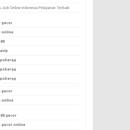
s Judi Online Indonesia Pelayanan Terbaik
t gacor
t online
t88
avip
bpokerqq
bpokerqq
bpokerqq
t gacor
t online
t88 gacor
t gacor online