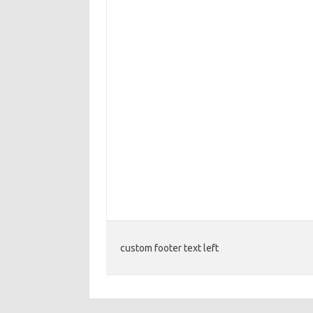
custom footer text left