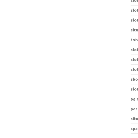
slo
slo
slo
sit
tot
slo
slo
slo
sbo
slo
pg 
par
sit
spa