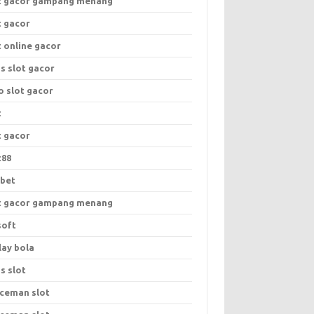
t gacor gampang menang
t gacor
t online gacor
us slot gacor
o slot gacor
t
t gacor
t88
bet
t gacor gampang menang
soft
lay bola
us slot
ceman slot