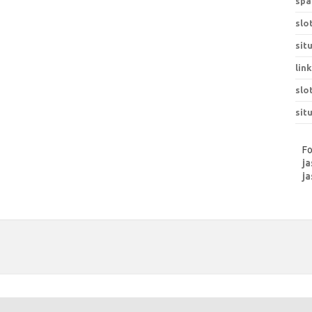
spa
slo
sit
lin
slo
sit
Fo
ja
ja