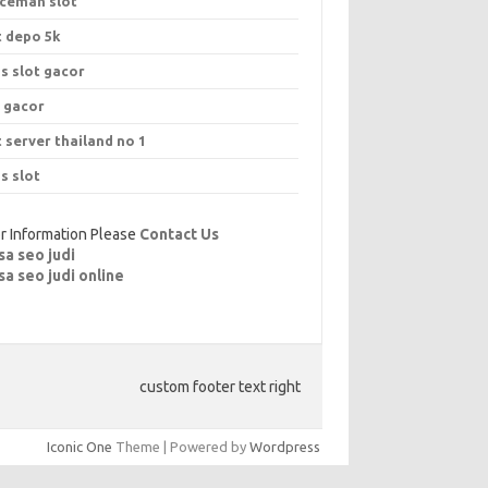
ceman slot
t depo 5k
us slot gacor
k gacor
t server thailand no 1
us slot
r Information Please
Contact Us
sa seo judi
sa seo judi online
custom footer text right
Iconic One
Theme | Powered by
Wordpress