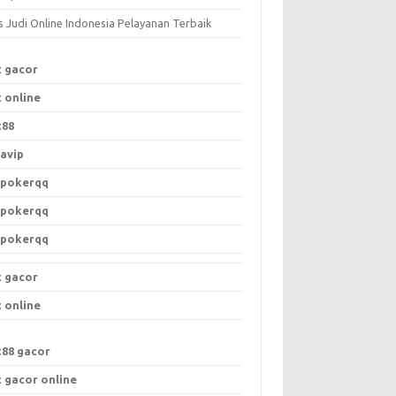
s Judi Online Indonesia Pelayanan Terbaik
t gacor
t online
t88
avip
bpokerqq
bpokerqq
bpokerqq
t gacor
t online
t88 gacor
t gacor online