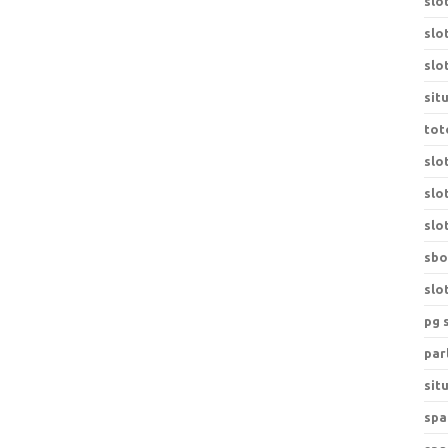
slo
slo
slo
sit
tot
slo
slo
slo
sbo
slo
pg 
par
sit
spa