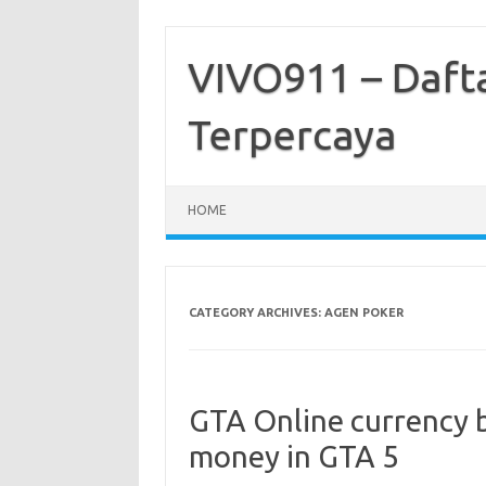
Skip
to
content
VIVO911 – Dafta
Terpercaya
HOME
CATEGORY ARCHIVES:
AGEN POKER
GTA Online currency 
money in GTA 5