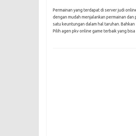
Permainan yang terdapat di server judi online
dengan mudah menjalankan permainan dan pe
satu keuntungan dalam hal taruhan. Bahkan a
Pilih agen pkv online game terbaik yang bi