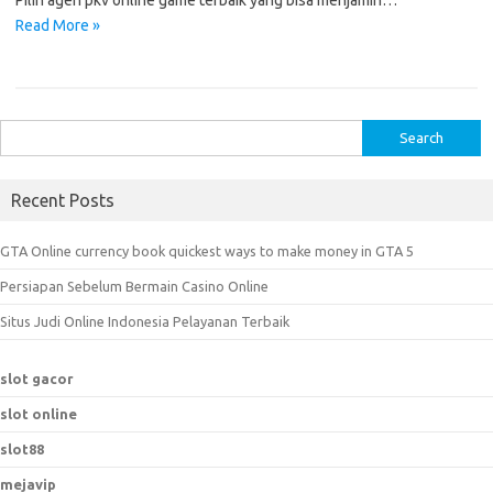
Pilih agen pkv online game terbaik yang bisa menjamin…
Read More »
S
e
a
Recent Posts
r
c
GTA Online currency book quickest ways to make money in GTA 5
h
Persiapan Sebelum Bermain Casino Online
f
o
Situs Judi Online Indonesia Pelayanan Terbaik
r
:
slot gacor
slot online
slot88
mejavip