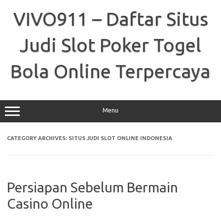
Skip
to
VIVO911 – Daftar Situs
content
Judi Slot Poker Togel
Bola Online Terpercaya
Menu
CATEGORY ARCHIVES:
SITUS JUDI SLOT ONLINE INDONESIA
Persiapan Sebelum Bermain
Casino Online