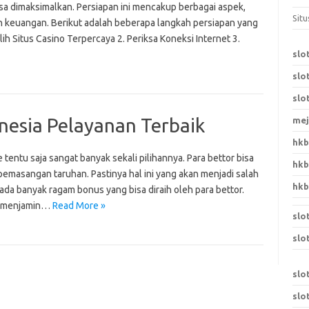
 dimaksimalkan. Persiapan ini mencakup berbagai aspek,
Situ
an keuangan. Berikut adalah beberapa langkah persiapan yang
lih Situs Casino Terpercaya 2. Periksa Koneksi Internet 3.
slo
slo
slo
onesia Pelayanan Terbaik
mej
hk
 tentu saja sangat banyak sekali pilihannya. Para bettor bisa
hk
masangan taruhan. Pastinya hal ini yang akan menjadi salah
hk
da banyak ragam bonus yang bisa diraih oleh para bettor.
sa menjamin…
Read More »
slo
slo
s
lo
slo