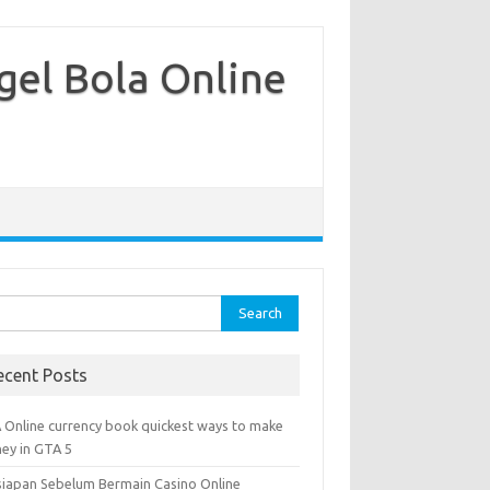
gel Bola Online
rch
ecent Posts
 Online currency book quickest ways to make
ey in GTA 5
siapan Sebelum Bermain Casino Online