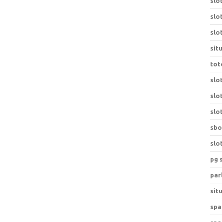
slo
slo
slo
sit
tot
slo
slo
slo
sbo
slo
pg 
par
sit
spa