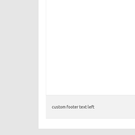
custom footer text left