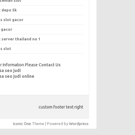
ceman slot
t depo 5k
us slot gacor
k gacor
t server thailand no 1
us slot
r Information Please
Contact Us
sa seo judi
sa seo judi online
custom footer text right
Iconic One
Theme | Powered by
Wordpress