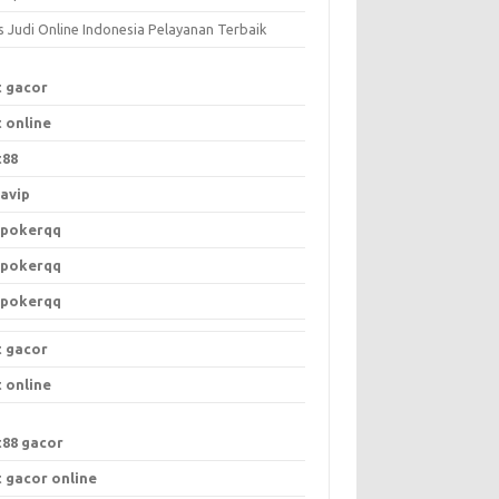
s Judi Online Indonesia Pelayanan Terbaik
t gacor
t online
t88
avip
bpokerqq
bpokerqq
bpokerqq
t gacor
t online
t88 gacor
t gacor online