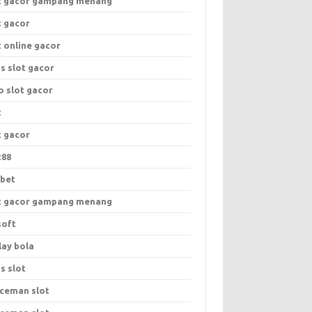
t gacor gampang menang
t gacor
t online gacor
us slot gacor
o slot gacor
t
t gacor
t88
bet
t gacor gampang menang
soft
lay bola
us slot
ceman slot