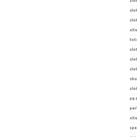
slo
slo
slo
sit
tot
slo
slo
slo
sbo
slo
pg 
par
sit
spa