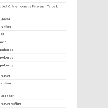
s Judi Online Indonesia Pelayanan Terbaik
t gacor
t online
t88
avip
bpokerqq
bpokerqq
bpokerqq
t gacor
t online
t88 gacor
t gacor online