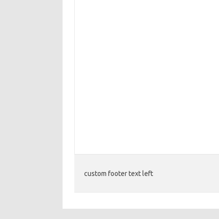
custom footer text left