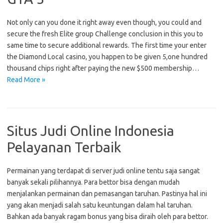
Not only can you done it right away even though, you could and
secure the fresh Elite group Challenge conclusion in this you to
same time to secure additional rewards. The first time your enter
the Diamond Local casino, you happen to be given 5,one hundred
thousand chips right after paying the new $500 membership…
Read More »
Situs Judi Online Indonesia
Pelayanan Terbaik
Permainan yang terdapat di server judi online tentu saja sangat
banyak sekali pilihannya. Para bettor bisa dengan mudah
menjalankan permainan dan pemasangan taruhan. Pastinya hal ini
yang akan menjadi salah satu keuntungan dalam hal taruhan.
Bahkan ada banyak ragam bonus yang bisa diraih oleh para bettor.