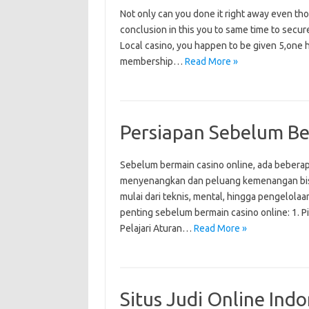
Not only can you done it right away even th
conclusion in this you to same time to secur
Local casino, you happen to be given 5,one 
membership…
Read More »
Persiapan Sebelum Be
Sebelum bermain casino online, ada beberap
menyenangkan dan peluang kemenangan bisa
mulai dari teknis, mental, hingga pengelola
penting sebelum bermain casino online: 1. Pi
Pelajari Aturan…
Read More »
Situs Judi Online Ind