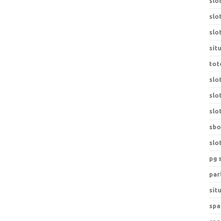
slo
slo
slo
sit
tot
slo
slo
slo
sbo
slo
pg 
par
sit
spa