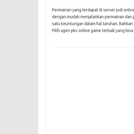
Permainan yang terdapat di server judi online
dengan mudah menjalankan permainan dan pe
satu keuntungan dalam hal taruhan. Bahkan a
Pilih agen pkv online game terbaik yang bi