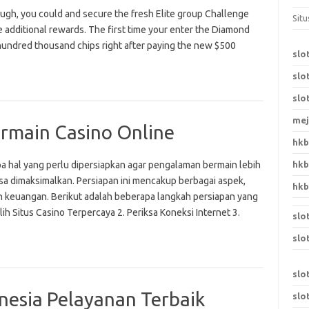
ough, you could and secure the fresh Elite group Challenge
Situ
e additional rewards. The first time your enter the Diamond
hundred thousand chips right after paying the new $500
slo
slo
slo
mej
rmain Casino Online
hk
a hal yang perlu dipersiapkan agar pengalaman bermain lebih
hk
 dimaksimalkan. Persiapan ini mencakup berbagai aspek,
hk
an keuangan. Berikut adalah beberapa langkah persiapan yang
lih Situs Casino Terpercaya 2. Periksa Koneksi Internet 3.
slo
slo
s
lo
onesia Pelayanan Terbaik
slo