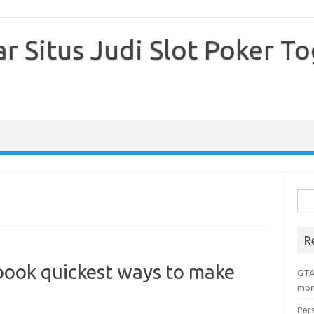
r Situs Judi Slot Poker To
Sea
for:
R
book quickest ways to make
GTA
mon
Per