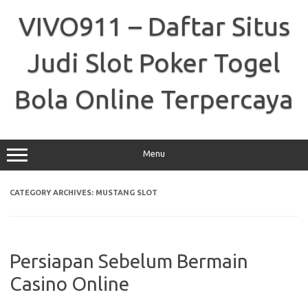
Skip
to
VIVO911 – Daftar Situs
content
Judi Slot Poker Togel
Bola Online Terpercaya
Menu
CATEGORY ARCHIVES:
MUSTANG SLOT
Persiapan Sebelum Bermain
Casino Online