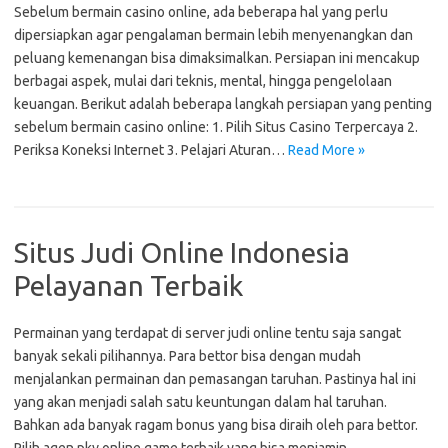
Sebelum bermain casino online, ada beberapa hal yang perlu
dipersiapkan agar pengalaman bermain lebih menyenangkan dan
peluang kemenangan bisa dimaksimalkan. Persiapan ini mencakup
berbagai aspek, mulai dari teknis, mental, hingga pengelolaan
keuangan. Berikut adalah beberapa langkah persiapan yang penting
sebelum bermain casino online: 1. Pilih Situs Casino Terpercaya 2.
Periksa Koneksi Internet 3. Pelajari Aturan…
Read More »
Situs Judi Online Indonesia
Pelayanan Terbaik
Permainan yang terdapat di server judi online tentu saja sangat
banyak sekali pilihannya. Para bettor bisa dengan mudah
menjalankan permainan dan pemasangan taruhan. Pastinya hal ini
yang akan menjadi salah satu keuntungan dalam hal taruhan.
Bahkan ada banyak ragam bonus yang bisa diraih oleh para bettor.