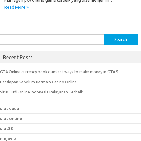
Pilih agen pkv online game terbaik yang bisa menjamin…
Read More »
S
e
a
Recent Posts
r
c
GTA Online currency book quickest ways to make money in GTA 5
h
Persiapan Sebelum Bermain Casino Online
f
o
Situs Judi Online Indonesia Pelayanan Terbaik
r
:
slot gacor
slot online
slot88
mejavip