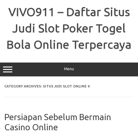
Skip
to
VIVO911 – Daftar Situs
content
Judi Slot Poker Togel
Bola Online Terpercaya
Menu
CATEGORY ARCHIVES:
SITUS JUDI SLOT ONLINE 4
Persiapan Sebelum Bermain
Casino Online