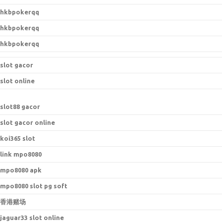
hkbpokerqq
hkbpokerqq
hkbpokerqq
slot gacor
slot online
s
lot88 gacor
slot gacor online
koi365 slot
link mpo8080
mpo8080 apk
mpo8080 slot pg soft
香港赌场
jaguar33 slot online